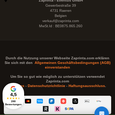
Zaprinta - Eventus GmbH
Gewerbestraße 39
4731 Raeren
Belgien
verkauf@zaprinta.com
MwSt.Id : BE0875.865.260
Durch die Nutzung unserer Webseite
Zaprinta.com
erklären
Sie sich mit den
Allgemeinen Geschäftsbedingungen (AGB)
einverstanden
Um Sie so gut wie möglich zu unterstützen verwendet
Zaprinta.com
Cookies
-
Datenschutzrichtlinie
-
Haftungsausschluss
.
4,5
★
★
★
★
★
288
Bewertungen