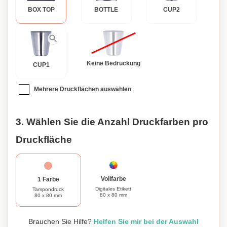
Persönlichkeit des Empfängers widerspiegelt, zu einem
BOX TOP
BOTTLE
CUP2
wirklich einzigartigen und unvergesslichen Geschenk.
Erleben Sie den ultimativen Stil und Funktionalität mit
unserer matten, schmalen Taschenflasche. Bestellen Sie
Ihre heute und bringen Sie Ihr Trinkerlebnis auf eine neue
Ebene.
Keine Bedruckung
CUP1
Mehrere Druckflächen auswählen
3. Wählen Sie die Anzahl Druckfarben pro
Druckfläche
Vollfarbe
1 Farbe
Digitales Etikett
Tampondruck
80 x 80 mm
80 x 80 mm
Brauchen Sie Hilfe?
Helfen Sie mir bei der Auswahl