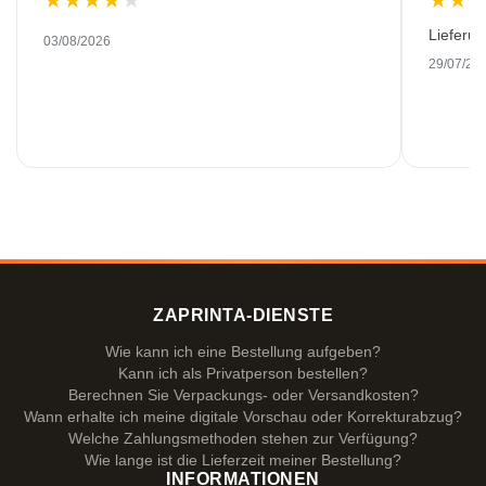
★
★
★
★
★
★
★
Lieferu
03/08/2026
29/07/20
ZAPRINTA-DIENSTE
Wie kann ich eine Bestellung aufgeben?
Kann ich als Privatperson bestellen?
Berechnen Sie Verpackungs- oder Versandkosten?
Wann erhalte ich meine digitale Vorschau oder Korrekturabzug?
Welche Zahlungsmethoden stehen zur Verfügung?
Wie lange ist die Lieferzeit meiner Bestellung?
INFORMATIONEN