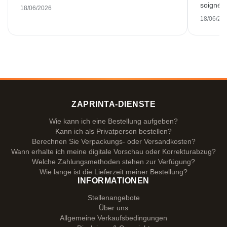
soigné e
18/06/2026
18/06/20
ZAPRINTA-DIENSTE
Wie kann ich eine Bestellung aufgeben?
Kann ich als Privatperson bestellen?
Berechnen Sie Verpackungs- oder Versandkosten?
Wann erhalte ich meine digitale Vorschau oder Korrekturabzug?
Welche Zahlungsmethoden stehen zur Verfügung?
Wie lange ist die Lieferzeit meiner Bestellung?
INFORMATIONEN
Stellenangebote
Über uns
Allgemeine Verkaufsbedingungen