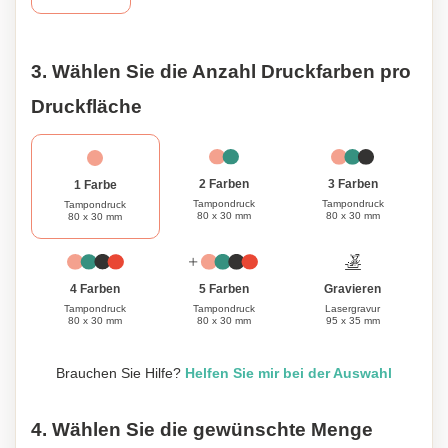
werden kann. Ob es sich um ein Geschenk für einen
geliebten Menschen handelt oder um ein
Markenaccessoire für Ihr Unternehmen: Wir können ein
3. Wählen Sie die Anzahl Druckfarben pro
individuelles Design erstellen, das eine persönliche Note
hinzufügt. Verbessern Sie Ihre Trinkerlebnis und verleihen
Druckfläche
Sie Ihrer Bar mit unserem flachen Flaschenöffner aus
Edelstahl und Holz einen Hauch von Eleganz. Prost auf
guten Geschmack und schöne Erinnerungen!
3 Farben
2 Farben
1 Farbe
Tampondruck
Tampondruck
Tampondruck
80 x 30 mm
80 x 30 mm
80 x 30 mm
Gravieren
4 Farben
5 Farben
Lasergravur
Tampondruck
Tampondruck
95 x 35 mm
80 x 30 mm
80 x 30 mm
Brauchen Sie Hilfe?
Helfen Sie mir bei der Auswahl
4. Wählen Sie die gewünschte Menge