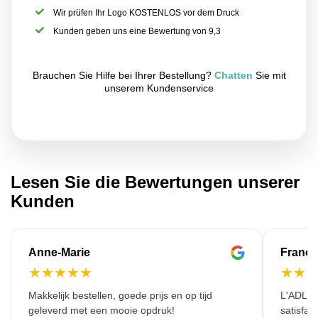
Wir prüfen Ihr Logo KOSTENLOS vor dem Druck
Kunden geben uns eine Bewertung von 9,3
Brauchen Sie Hilfe bei Ihrer Bestellung?
Chatten
Sie mit
unserem Kundenservice
Lesen Sie die Bewertungen unserer
Kunden
Anne-Marie
Franço
★
★
★
★
★
★
★
Makkelijk bestellen, goede prijs en op tijd
L'ADL L
geleverd met een mooie opdruk!
satisfai