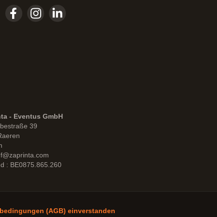
nta - Eventus GmbH
bestraße 39
Raeren
n
uf@zaprinta.com
d : BE0875.865.260
sbedingungen (AGB) einverstanden