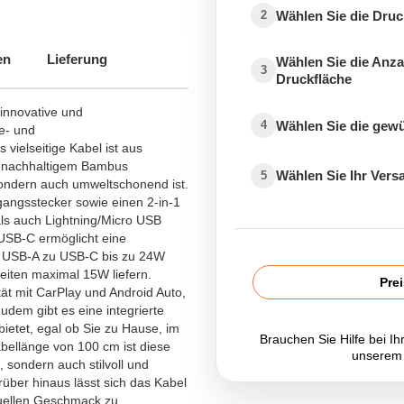
Wählen Sie die Druc
2
en
Lieferung
Wählen Sie die Anza
3
Druckfläche
 innovative und
Wählen Sie die gew
4
e- und
vielseitige Kabel ist aus
it nachhaltigem Bambus
Wählen Sie Ihr Ver
5
 sondern auch umweltschonend ist.
angsstecker sowie einen 2-in-1
ls auch Lightning/Micro USB
 USB-C ermöglicht eine
d USB-A zu USB-C bis zu 24W
eiten maximal 15W liefern.
Pre
tät mit CarPlay und Android Auto,
udem gibt es eine integrierte
ietet, egal ob Sie zu Hause, im
Brauchen Sie Hilfe bei Ih
abellänge von 100 cm ist diese
unserem
, sondern auch stilvoll und
über hinaus lässt sich das Kabel
duellen Geschmack zu