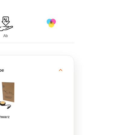
Ab
be
hwarz