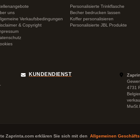
tellenangebote
Personalisierte Trinkflasche
ber uns
Becher bedrucken lassen
llgemeine Verkaufsbedingungen
Koffer personalisieren
isclaimer & Copyright
Personalisierte JBL Produkte
mpressum
atenschutz
ookies
KUNDENDIENST
Zapri
Gewer
r
4731 
Belgie
verka
MwSt.I
ite
Zaprinta.com
erklären Sie sich mit den
Allgemeinen Geschäft