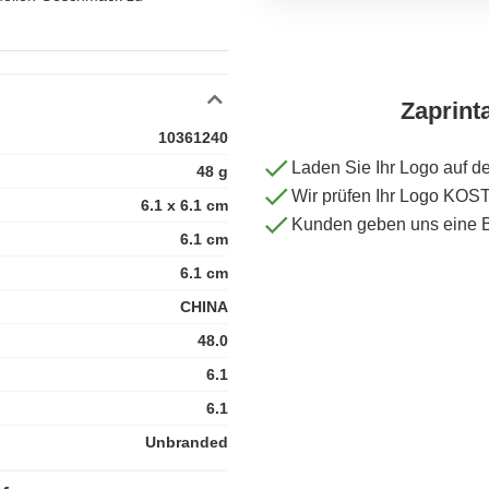
Zaprint
10361240
Laden Sie Ihr Logo auf d
48 g
Wir prüfen Ihr Logo KO
6.1 x 6.1 cm
Kunden geben uns eine 
6.1 cm
6.1 cm
CHINA
48.0
6.1
6.1
Unbranded