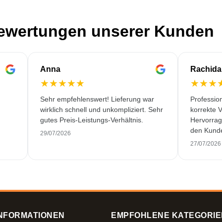
Bewertungen unserer Kunden
Anna
Rachida
★
★
★
★
★
★
★
★
Sehr empfehlenswert! Lieferung war
Profession
wirklich schnell und unkompliziert. Sehr
korrekte 
gutes Preis-Leistungs-Verhältnis.
Hervorrag
den Kunde
29/07/2026
behandeln
27/07/2026
Service f
noch selte
NFORMATIONEN
EMPFOHLENE KATEGORIE