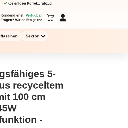
Kostenloser Korrekturabzug
Kundendienst:
Verfügbar
Fragen? Wir helfen gerne
kflaschen
Sektor
gsfähiges 5-
aus recyceltem
mit 100 cm
45W
funktion -