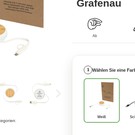
Grafenau
Ab
Wählen Sie eine Far
1
Weiß
Sc
tegorien: