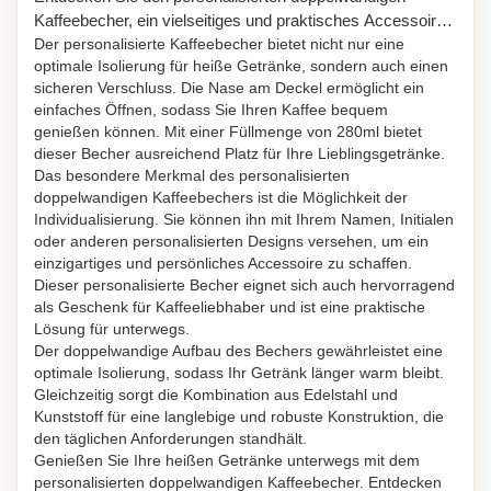
Kaffeebecher, ein vielseitiges und praktisches Accessoire,
das zu jeder Kaffeemaschine und in nahezu jeden
Der personalisierte Kaffeebecher bietet nicht nur eine
optimale Isolierung für heiße Getränke, sondern auch einen
gängigen Getränkehalter im PKW passt. Dieser
sicheren Verschluss. Die Nase am Deckel ermöglicht ein
Kaffeebecher besteht aus einer Außenschicht aus
einfaches Öffnen, sodass Sie Ihren Kaffee bequem
Edelstahl und einer Innenschicht aus Kunststoff. Dank der
genießen können. Mit einer Füllmenge von 280ml bietet
integrierten Silikondichtung im Deckel bleibt Ihr Getränk
dieser Becher ausreichend Platz für Ihre Lieblingsgetränke.
dort, wo es sein soll.
Das besondere Merkmal des personalisierten
doppelwandigen Kaffeebechers ist die Möglichkeit der
Individualisierung. Sie können ihn mit Ihrem Namen, Initialen
oder anderen personalisierten Designs versehen, um ein
einzigartiges und persönliches Accessoire zu schaffen.
Dieser personalisierte Becher eignet sich auch hervorragend
als Geschenk für Kaffeeliebhaber und ist eine praktische
Lösung für unterwegs.
Der doppelwandige Aufbau des Bechers gewährleistet eine
optimale Isolierung, sodass Ihr Getränk länger warm bleibt.
Gleichzeitig sorgt die Kombination aus Edelstahl und
Kunststoff für eine langlebige und robuste Konstruktion, die
den täglichen Anforderungen standhält.
Genießen Sie Ihre heißen Getränke unterwegs mit dem
personalisierten doppelwandigen Kaffeebecher. Entdecken