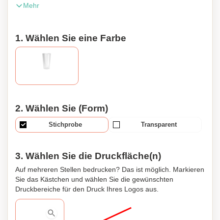
Mehr
beträgt 600ml. Dieser Mehrwegbecher ist besonders
robust und langlebig. Die Personalisierung erfolgt durch In-
Mould-Labelling in Vierfarbdruck. Geeignet für
1. Wählen Sie eine Farbe
Spülmaschine und Mikrowelle. Bestellungen ab 2500
Stück, Lieferung innerhalb von 5 Wochen. Made in France.
2. Wählen Sie (Form)
Stichprobe
Transparent
3. Wählen Sie die Druckfläche(n)
Auf mehreren Stellen bedrucken? Das ist möglich. Markieren
Sie das Kästchen und wählen Sie die gewünschten
Druckbereiche für den Druck Ihres Logos aus.