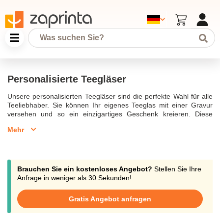
Personalisierte Teegläser
Unsere personalisierten Teegläser sind die perfekte Wahl für alle
Teeliebhaber. Sie können Ihr eigenes Teeglas mit einer Gravur
versehen und so ein einzigartiges Geschenk kreieren. Diese
Teegläser aus hochwertigem Borosilikatglas sind hitzebeständig
Mehr
und spülmaschinenfest. Mit einem Fassungsvermögen von 340
ml sind sie ideal für Tee, Kaffee oder Latte Macchiato geeignet.
Ob als Geschenk zum Muttertag, Vatertag oder Jahrestag,
personalisierte Teegläser sind immer eine hervorragende
Geschenkidee. Gravierte Teegläser bieten eine große Auswahl an
Brauchen Sie ein kostenloses Angebot?
Stellen Sie Ihre
Designs und lassen sich leicht personalisieren – eine tolle
Anfrage in weniger als 30 Sekunden!
Möglichkeit, ein individuelles und langlebiges Geschenk zu
schaffen.
Gratis Angebot anfragen