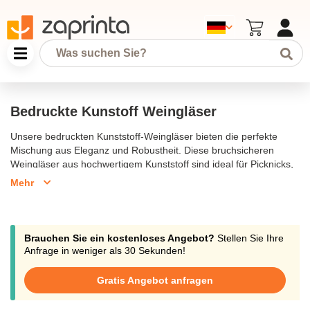
Bedruckte Kunstoff Weingläser
Unsere bedruckten Kunststoff-Weingläser bieten die perfekte
Mischung aus Eleganz und Robustheit. Diese bruchsicheren
Weingläser aus hochwertigem Kunststoff sind ideal für Picknicks,
Events oder den Einsatz in der Gastronomie. Trotz ihres leichten
Mehr
Materials behalten sie den Look und die Ästhetik von echtem
Glas, sind jedoch viel widerstandsfähiger. Sie können die
Weingläser individuell mit Ihrem Logo bedrucken lassen, was sie
zu einem stilvollen Werbegeschenk oder personalisierten Artikel
Brauchen Sie ein kostenloses Angebot?
Stellen Sie Ihre
für Weinliebhaber macht. Bestellen Sie ab einer Stückzahl von 72
Anfrage in weniger als 30 Sekunden!
Gläsern und profitieren Sie von einer schnellen Lieferung
innerhalb von 10-15 Werktagen.
Gratis Angebot anfragen