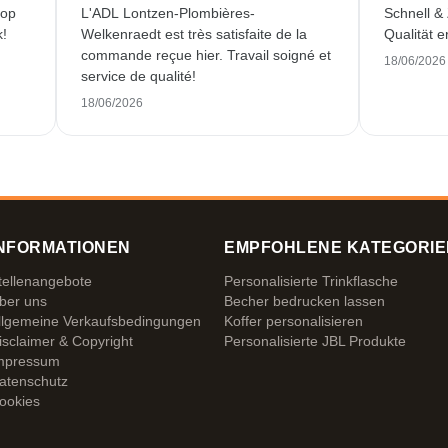
 op
L'ADL Lontzen-Plombières-
Schnell &
k!
Welkenraedt est très satisfaite de la
Qualität e
commande reçue hier. Travail soigné et
18/06/2026
service de qualité!
18/06/2026
NFORMATIONEN
EMPFOHLENE KATEGORIE
tellenangebote
Personalisierte Trinkflasche
ber uns
Becher bedrucken lassen
llgemeine Verkaufsbedingungen
Koffer personalisieren
isclaimer & Copyright
Personalisierte JBL Produkte
mpressum
atenschutz
ookies