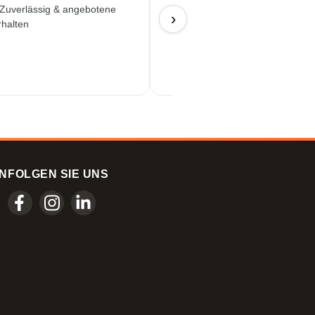
 Zuverlässig & angebotene
Hat alles wunderbar geklappt...
›
rhalten
17/06/2026
N
FOLGEN SIE UNS