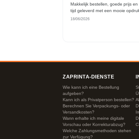
Makkelijk bestellen, goede prijs en
tijd geleverd met een mooie opdru
18/06/2026
ZAPRINTA-DIENSTE
I
Wie kann ich eine Bestellung
S
aufgeben?
Ü
Kann ich als Privatperson bestellen?
A
Berechnen Sie Verpackungs- oder
D
Versandkosten?
I
Wann erhalte ich meine digitale
D
Vorschau oder Korrekturabzug?
C
Welche Zahlungsmethoden stehen
zur Verfügung?