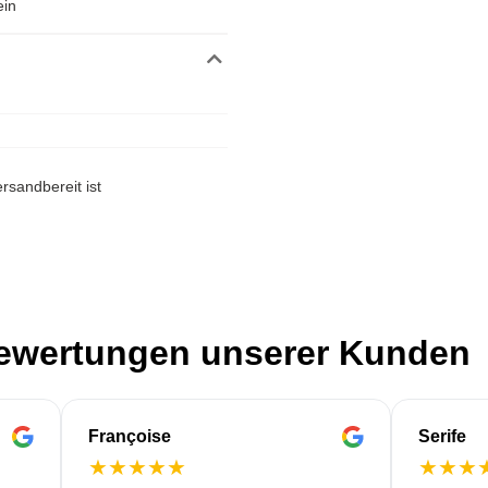
ein
rsandbereit ist
Bewertungen unserer Kunden
Françoise
Serife
★
★
★
★
★
★
★
★