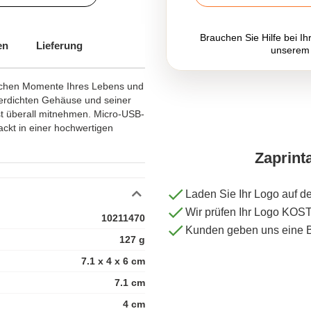
Brauchen Sie Hilfe bei Ih
en
Lieferung
unserem
lichen Momente Ihres Lebens und
erdichten Gehäuse und seiner
ast überall mitnehmen. Micro-USB-
ackt in einer hochwertigen
Zaprint
Laden Sie Ihr Logo auf d
Wir prüfen Ihr Logo KO
10211470
Kunden geben uns eine 
127 g
7.1 x 4 x 6 cm
7.1 cm
4 cm