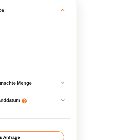
be
ünschte Menge
sanddatum
is Anfrage