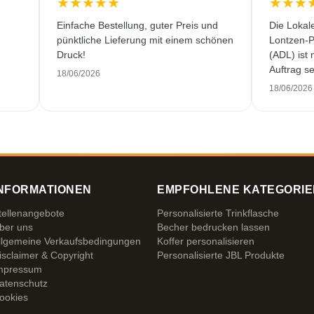
★
★
★
★
★
★
★
★
Einfache Bestellung, guter Preis und
Die Lokal
pünktliche Lieferung mit einem schönen
Lontzen-P
Druck!
(ADL) ist
Auftrag se
18/06/2026
und erstkl
18/06/2026
NFORMATIONEN
EMPFOHLENE KATEGORIE
tellenangebote
Personalisierte Trinkflasche
ber uns
Becher bedrucken lassen
llgemeine Verkaufsbedingungen
Koffer personalisieren
isclaimer & Copyright
Personalisierte JBL Produkte
mpressum
atenschutz
ookies