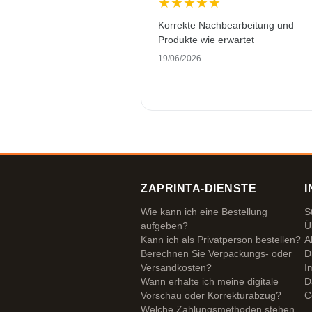
★
★
★
★
★
Korrekte Nachbearbeitung und
Produkte wie erwartet
19/06/2026
ZAPRINTA-DIENSTE
I
Wie kann ich eine Bestellung
S
aufgeben?
Ü
Kann ich als Privatperson bestellen?
A
Berechnen Sie Verpackungs- oder
D
Versandkosten?
I
Wann erhalte ich meine digitale
D
Vorschau oder Korrekturabzug?
C
Welche Zahlungsmethoden stehen