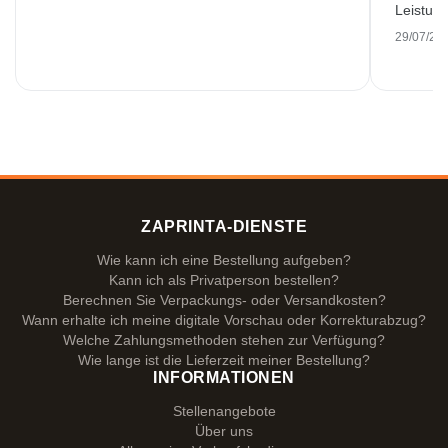
Leistung
29/07/20
ZAPRINTA-DIENSTE
Wie kann ich eine Bestellung aufgeben?
Kann ich als Privatperson bestellen?
Berechnen Sie Verpackungs- oder Versandkosten?
Wann erhalte ich meine digitale Vorschau oder Korrekturabzug?
Welche Zahlungsmethoden stehen zur Verfügung?
Wie lange ist die Lieferzeit meiner Bestellung?
INFORMATIONEN
Stellenangebote
Über uns