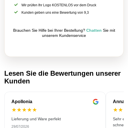
Wir prüfen Ihr Logo KOSTENLOS vor dem Druck
Kunden geben uns eine Bewertung von 9,3
Brauchen Sie Hilfe bei Ihrer Bestellung?
Chatten
Sie mit
unserem Kundenservice
Lesen Sie die Bewertungen unserer
Kunden
Apollonia
Anna
★
★
★
★
★
★
★
Lieferung und Ware perfekt
Sehr emp
schnell 
29/07/2026