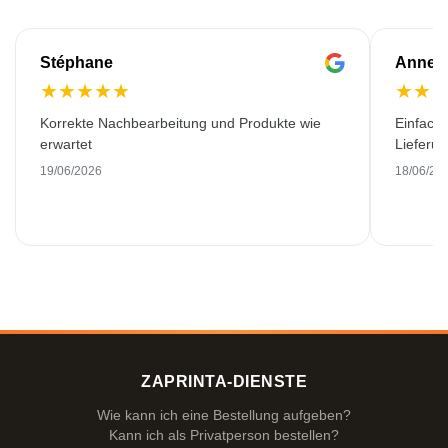
Stéphane
Anne-M
★
★
★
★
★
★
★
Korrekte Nachbearbeitung und Produkte wie
Einfache
erwartet
Lieferu
19/06/2026
18/06/20
ZAPRINTA-DIENSTE
Wie kann ich eine Bestellung aufgeben?
Kann ich als Privatperson bestellen?