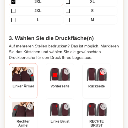
3XL
XL
während Sie stilvoll und komfortabel in unserem Bio-
Baumwoll-Fleecepullover bleiben. Personalisieren Sie ihn,
2XL
S
um ihn wirklich zu Ihrem zu machen!
L
M
3. Wählen Sie die Druckfläche(n)
Auf mehreren Stellen bedrucken? Das ist möglich. Markieren
Sie das Kästchen und wählen Sie die gewünschten
Druckbereiche für den Druck Ihres Logos aus.
Linker Ärmel
Vorderseite
Rückseite
Rechter
Linke Brust
RECHTE
Ärmel
BRUST