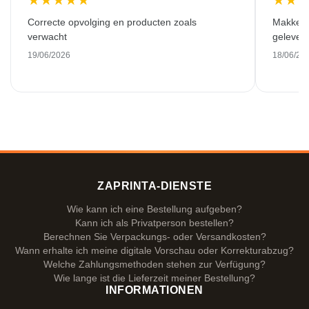
★
★
★
★
★
★
★
Correcte opvolging en producten zoals
Makkelij
verwacht
gelever
19/06/2026
18/06/20
ZAPRINTA-DIENSTE
Wie kann ich eine Bestellung aufgeben?
Kann ich als Privatperson bestellen?
Berechnen Sie Verpackungs- oder Versandkosten?
Wann erhalte ich meine digitale Vorschau oder Korrekturabzug?
Welche Zahlungsmethoden stehen zur Verfügung?
Wie lange ist die Lieferzeit meiner Bestellung?
INFORMATIONEN