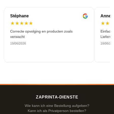
Stéphane
Anne-M
★
★
★
★
★
★
★
Correcte opvolging en producten zoals
Einfache
verwacht
Lieferu
19/06/2026
18/06/20
ZAPRINTA-DIENSTE
Wie kann ich eine Bestellung aufgeben?
Kann ich als Privatperson bestellen?