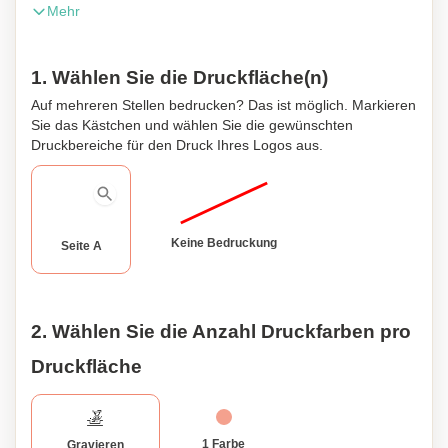
Mehr
Sicherheitsschraubverschluss. Ergonomisch gestaltet, um
bequem in Ihre Tasche zu passen. Präsentiert in einer
individuellen Box von Öko-Design in Kraftkarton.
1. Wählen Sie die Druckfläche(n)
Auf mehreren Stellen bedrucken? Das ist möglich. Markieren
Sie das Kästchen und wählen Sie die gewünschten
Druckbereiche für den Druck Ihres Logos aus.
Keine Bedruckung
Seite A
2. Wählen Sie die Anzahl Druckfarben pro
Druckfläche
1 Farbe
Gravieren