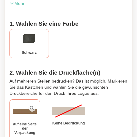
Mehr
Holzkohlegrill. Auch optimal als Backpapier oder
Backunterlage für den Ofen geeignet. Sie ist immer wieder
verwendbar und lässt sich mit einem weichen Tuch leicht
1. Wählen Sie eine Farbe
reinigen. Aus Fieberglas mit Teflonbeschichtung.
Schwarz
2. Wählen Sie die Druckfläche(n)
Auf mehreren Stellen bedrucken? Das ist möglich. Markieren
Sie das Kästchen und wählen Sie die gewünschten
Druckbereiche für den Druck Ihres Logos aus.
Keine Bedruckung
auf eine Seite
der
Verpackung