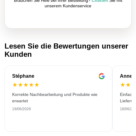
Brauchen Sie Hilfe bei Ihrer Bestellung?
Chatten
Sie mit
unserem Kundenservice
Lesen Sie die Bewertungen unserer
Kunden
Stéphane
Anne-M
★
★
★
★
★
★
★
Korrekte Nachbearbeitung und Produkte wie
Einfache
erwartet
Lieferu
19/06/2026
18/06/20