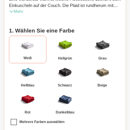
Einkuscheln auf der Couch. Die Plaid ist rundherum mit
Mehr
Nähten versehen, was einen schönen Effekt erzeugt. Das
Gewicht beträgt 250 Gramm. Diese Decke kann auch mit
Ihrem Namen oder Initialen personalisiert werden, um eine
1. Wählen Sie eine Farbe
einzigartige Note zu erzeugen.
Weiß
Hellgrün
Grau
Hellblau
Schwarz
Beige
Rot
Dunkelblau
Mehrere Farben auswählen