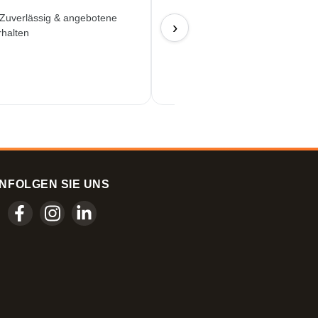
 Zuverlässig & angebotene
Hat alles wunderbar geklappt...
›
rhalten
17/06/2026
N
FOLGEN SIE UNS