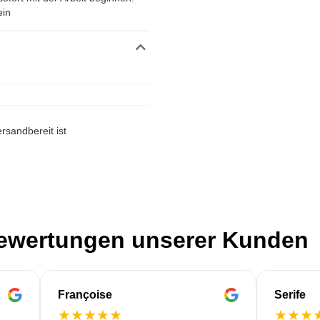
ein
rsandbereit ist
Bewertungen unserer Kunden
Françoise
Serife
★
★
★
★
★
★
★
★