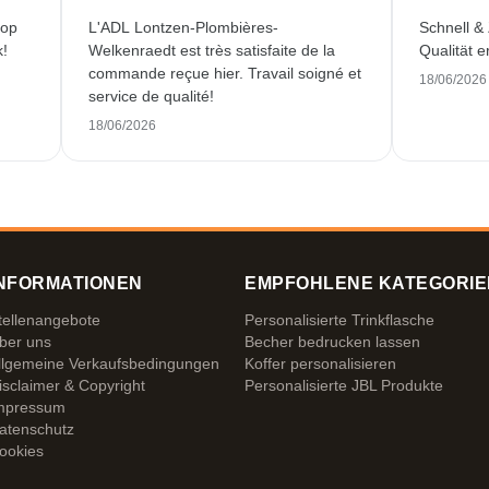
 op
L'ADL Lontzen-Plombières-
Schnell &
k!
Welkenraedt est très satisfaite de la
Qualität e
commande reçue hier. Travail soigné et
18/06/2026
service de qualité!
18/06/2026
NFORMATIONEN
EMPFOHLENE KATEGORIE
tellenangebote
Personalisierte Trinkflasche
ber uns
Becher bedrucken lassen
llgemeine Verkaufsbedingungen
Koffer personalisieren
isclaimer & Copyright
Personalisierte JBL Produkte
mpressum
atenschutz
ookies