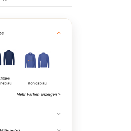
be
fitges
ineblau
Königsblau
Mehr Farben anzeigen >
kfläche(n)