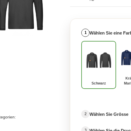
Wählen Sie eine Far
1
Krä
Schwarz
Mar
Wählen Sie Grösse
2
tegorien:
Wählen Sie die Druc
3