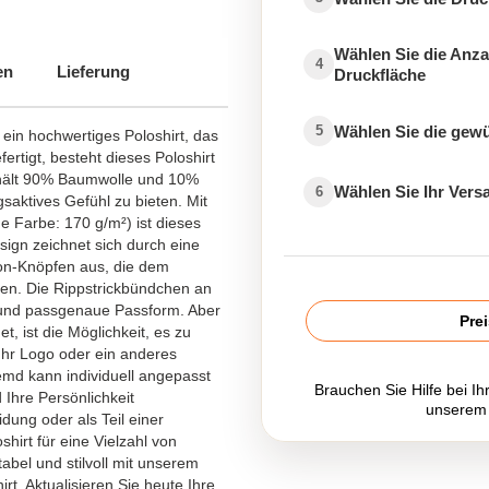
Wählen Sie die Anza
4
en
Lieferung
Druckfläche
Wählen Sie die gew
5
ein hochwertiges Poloshirt, das
fertigt, besteht dieses Poloshirt
hält 90% Baumwolle und 10%
Wählen Sie Ihr Ver
6
saktives Gefühl zu bieten. Mit
e Farbe: 170 g/m²) ist dieses
esign zeichnet sich durch eine
Ton-Knöpfen aus, die dem
hen. Die Rippstrickbündchen an
und passgenaue Passform. Aber
Pre
t, ist die Möglichkeit, es zu
Ihr Logo oder ein anderes
md kann individuell angepasst
Brauchen Sie Hilfe bei Ih
 Ihre Persönlichkeit
unserem
idung oder als Teil einer
shirt für eine Vielzahl von
abel und stilvoll mit unserem
irt. Aktualisieren Sie heute Ihre