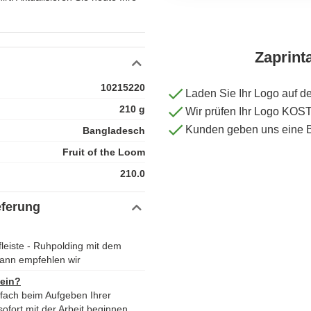
Zaprint
10215220
Laden Sie Ihr Logo auf d
210 g
Wir prüfen Ihr Logo KO
Kunden geben uns eine 
Bangladesch
Fruit of the Loom
210.0
eferung
leiste - Ruhpolding mit dem
ann empfehlen wir
 ein?
nfach beim Aufgeben Ihrer
ofort mit der Arbeit beginnen.