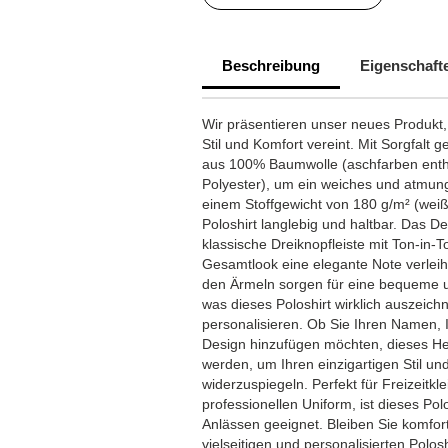
Beschreibung
Eigenschaft
Wir präsentieren unser neues Produkt, 
Stil und Komfort vereint. Mit Sorgfalt ge
aus 100% Baumwolle (aschfarben ent
Polyester), um ein weiches und atmung
einem Stoffgewicht von 180 g/m² (weiß
Poloshirt langlebig und haltbar. Das D
klassische Dreiknopfleiste mit Ton-in-
Gesamtlook eine elegante Note verlei
den Ärmeln sorgen für eine bequeme 
was dieses Poloshirt wirklich auszeichne
personalisieren. Ob Sie Ihren Namen, 
Design hinzufügen möchten, dieses He
werden, um Ihren einzigartigen Stil und
widerzuspiegeln. Perfekt für Freizeitkle
professionellen Uniform, ist dieses Polo
Anlässen geeignet. Bleiben Sie komfort
vielseitigen und personalisierten Polosh