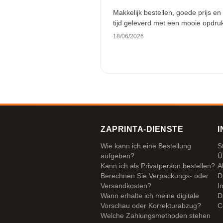
Makkelijk bestellen, goede prijs en
tijd geleverd met een mooie opdru
18/06/2026
ZAPRINTA-DIENSTE
I
Wie kann ich eine Bestellung
S
aufgeben?
Ü
Kann ich als Privatperson bestellen?
A
Berechnen Sie Verpackungs- oder
D
Versandkosten?
I
Wann erhalte ich meine digitale
D
Vorschau oder Korrekturabzug?
C
Welche Zahlungsmethoden stehen