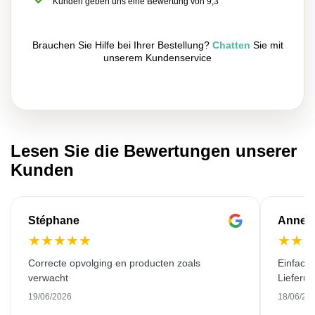
Kunden geben uns eine Bewertung von 9,3
Brauchen Sie Hilfe bei Ihrer Bestellung?
Chatten
Sie mit
unserem Kundenservice
Lesen Sie die Bewertungen unserer
Kunden
Stéphane
Anne-M
★
★
★
★
★
★
★
Correcte opvolging en producten zoals
Einfache
verwacht
Lieferu
19/06/2026
18/06/20