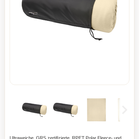
Ultraweiche, GRS zertifizierte, RPET Polar Fleece- und