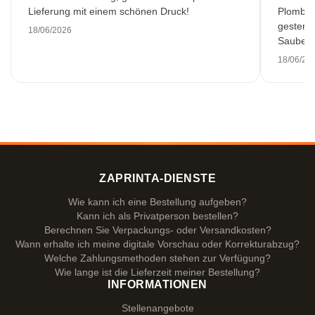
Lieferung mit einem schönen Druck!
Plombiè
gestern 
18/06/2026
Saubere 
18/06/20
ZAPRINTA-DIENSTE
Wie kann ich eine Bestellung aufgeben?
Kann ich als Privatperson bestellen?
Berechnen Sie Verpackungs- oder Versandkosten?
Wann erhalte ich meine digitale Vorschau oder Korrekturabzug?
Welche Zahlungsmethoden stehen zur Verfügung?
Wie lange ist die Lieferzeit meiner Bestellung?
INFORMATIONEN
Stellenangebote