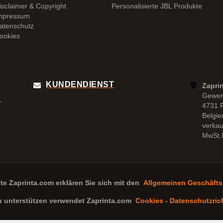
isclaimer & Copyright
Personalisierte JBL Produkte
mpressum
atenschutz
ookies
KUNDENDIENST
Zapri
Gewer
r
4731 
Belgie
verka
MwSt.I
ite
Zaprinta.com
erklären Sie sich mit den
Allgemeinen Geschäft
u unterstützen verwendet
Zaprinta.com
Cookies
-
Datenschutzrich