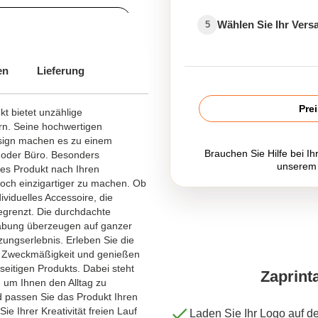
ür den Gesundheitssektor
Wählen Sie Ihr Ver
5
Color Handtücher bedrucken
en
Lieferung
Pre
kt bietet unzählige
ern. Seine hochwertigen
sign machen es zu einem
Brauchen Sie Hilfe bei Ih
t oder Büro. Besonders
unserem
ses Produkt nach Ihren
och einzigartiger zu machen. Ob
ividuelles Accessoire, die
grenzt. Die durchdachte
habung überzeugen auf ganzer
zungserlebnis. Erleben Sie die
d Zweckmäßigkeit und genießen
seitigen Produkts. Dabei steht
Zaprint
, um Ihnen den Alltag zu
d passen Sie das Produkt Ihren
ie Ihrer Kreativität freien Lauf
Laden Sie Ihr Logo auf d