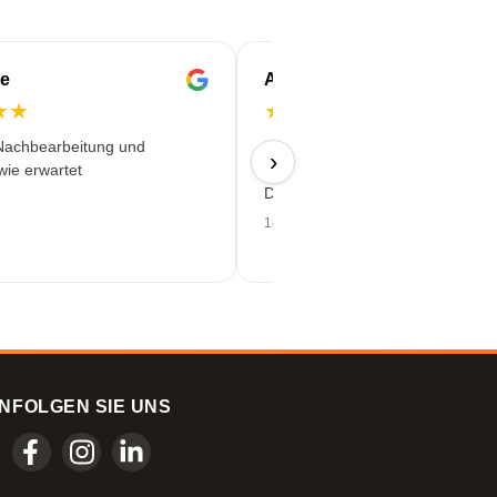
e
Anne-Marie
★
★
★
★
★
★
★
Nachbearbeitung und
Einfache Bestellung, guter Preis
›
wie erwartet
pünktliche Lieferung mit einem 
Druck!
18/06/2026
N
FOLGEN SIE UNS