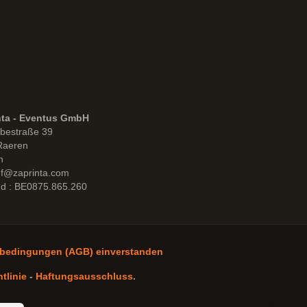
nta - Eventus GmbH
bestraße 39
Raeren
n
uf@zaprinta.com
d : BE0875.865.260
sbedingungen (AGB) einverstanden
tlinie
-
Haftungsausschluss
.