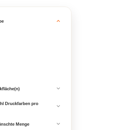
be
kfläche(n)
hl Druckfarben pro
ünschte Menge