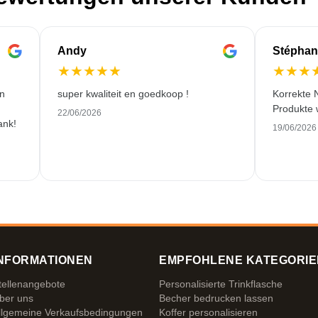
Andy
Stéphan
★
★
★
★
★
★
★
★
en
super kwaliteit en goedkoop !
Korrekte 
Produkte 
22/06/2026
ank!
19/06/2026
NFORMATIONEN
EMPFOHLENE KATEGORIE
tellenangebote
Personalisierte Trinkflasche
ber uns
Becher bedrucken lassen
llgemeine Verkaufsbedingungen
Koffer personalisieren