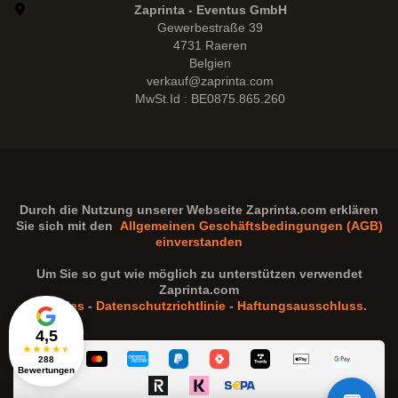
Zaprinta - Eventus GmbH
Gewerbestraße 39
4731 Raeren
Belgien
verkauf@zaprinta.com
MwSt.Id : BE0875.865.260
Durch die Nutzung unserer Webseite
Zaprinta.com
erklären
Sie sich mit den
Allgemeinen Geschäftsbedingungen (AGB)
einverstanden
Um Sie so gut wie möglich zu unterstützen verwendet
Zaprinta.com
Cookies
-
Datenschutzrichtlinie
-
Haftungsausschluss
.
4,5
★
★
★
★
★
288
Bewertungen