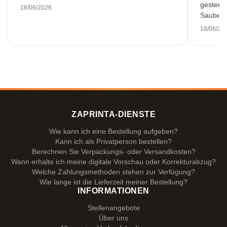
gestern 
18/06/2026
Saubere 
18/06/20
ZAPRINTA-DIENSTE
Wie kann ich eine Bestellung aufgeben?
Kann ich als Privatperson bestellen?
Berechnen Sie Verpackungs- oder Versandkosten?
Wann erhalte ich meine digitale Vorschau oder Korrekturabzug?
Welche Zahlungsmethoden stehen zur Verfügung?
Wie lange ist die Lieferzeit meiner Bestellung?
INFORMATIONEN
Stellenangebote
Über uns