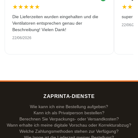
★
★
★
★
★
★
★
Die Lieferzeiten wurden eingehalten und die
super kw
Ventilatoren entsprechen genau der
22/06/20
Beschreibung! Vielen Dank!
22/06/2026
ZAPRINTA-DIENSTE
Wie kann ich eine Bestellung aufgeben?
Kann ich als Privatperson bestellen?
Berechnen Sie Verpackungs- oder Versandkosten?
Wann erhalte ich meine digitale Vorschau oder Korrekturabzug?
Welche Zahlungsmethoden stehen zur Verfügung?
Wie lange ist die Lieferzeit meiner Bestellung?