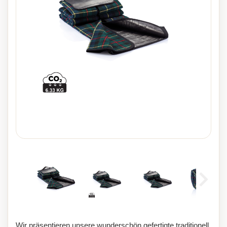
Wir präsentieren unsere wunderschön gefertigte traditionell