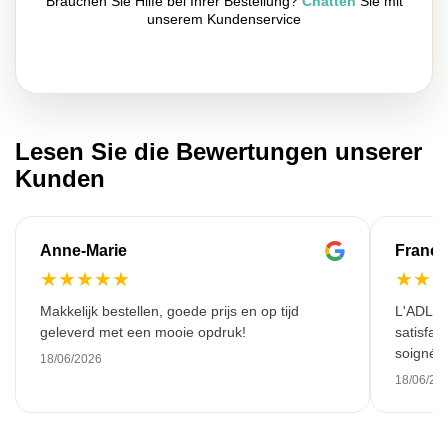
Brauchen Sie Hilfe bei Ihrer Bestellung?
Chatten
Sie mit
unserem Kundenservice
Lesen Sie die Bewertungen unserer
Kunden
Anne-Marie
Franço
★
★
★
★
★
★
★
Makkelijk bestellen, goede prijs en op tijd
L'ADL L
geleverd met een mooie opdruk!
satisfai
soigné e
18/06/2026
18/06/20