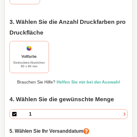
Erleben Sie den Komfort und die Vielseitigkeit unserer
traditionell gestalteten Decke. Sie ist die perfekte
Kombination aus Stil, Funktionalität und Personalisierung.
3. Wählen Sie die Anzahl Druckfarben pro
Bestellen Sie Ihre heute und genießen Sie die Wärme und
Gemütlichkeit, die sie in Ihr Leben bringt.
Druckfläche
Vollfarbe
Gedrucktes Abzeichen
90 x 90 mm
Brauchen Sie Hilfe?
Helfen Sie mir bei der Auswahl
4. Wählen Sie die gewünschte Menge
5. Wählen Sie Ihr Versanddatum