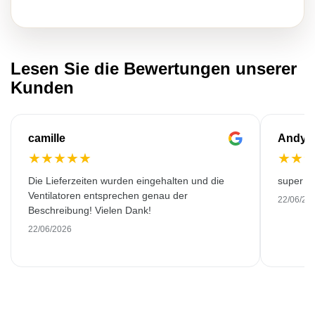
Lesen Sie die Bewertungen unserer
Kunden
camille
Andy
★
★
★
★
★
★
★
Die Lieferzeiten wurden eingehalten und die
super kw
Ventilatoren entsprechen genau der
22/06/20
Beschreibung! Vielen Dank!
22/06/2026