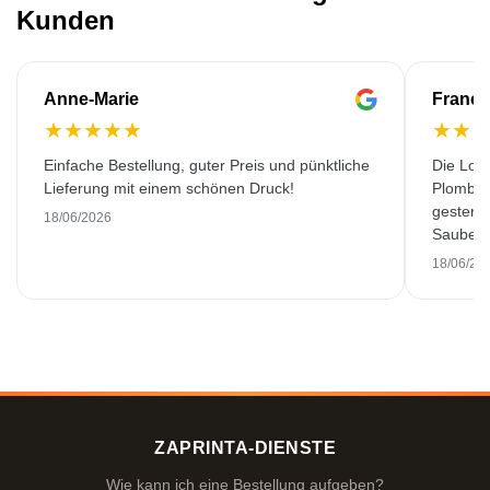
Kunden
Anne-Marie
Franço
★
★
★
★
★
★
★
Einfache Bestellung, guter Preis und pünktliche
Die Lok
Lieferung mit einem schönen Druck!
Plombiè
gestern 
18/06/2026
Saubere 
18/06/20
ZAPRINTA-DIENSTE
Wie kann ich eine Bestellung aufgeben?