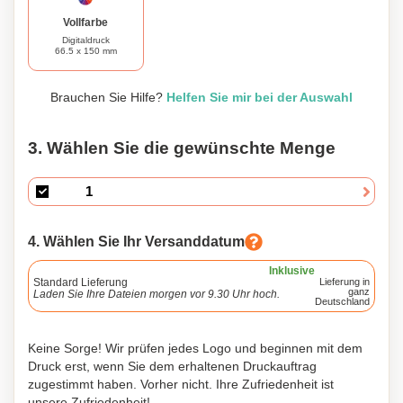
wird. Warum also warten? Gönnen Sie sich selbst oder
Vollfarbe
überraschen Sie Ihre Lieben mit diesem köstlichen,
Digitaldruck
anpassbaren Dextrose-Bonbon!
66.5 x 150 mm
Brauchen Sie Hilfe?
Helfen Sie mir bei der Auswahl
3. Wählen Sie die gewünschte Menge
4. Wählen Sie Ihr Versanddatum
Inklusive
Standard Lieferung
Lieferung in
ganz
Laden Sie Ihre Dateien morgen vor 9.30 Uhr hoch.
Deutschland
Keine Sorge! Wir prüfen jedes Logo und beginnen mit dem
Druck erst, wenn Sie dem erhaltenen Druckauftrag
zugestimmt haben. Vorher nicht. Ihre Zufriedenheit ist
unsere Zufriedenheit!