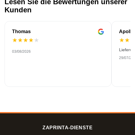
Lesen Sie die Bewertungen unserer
Kunden
Thomas
Apollo
★
★
★
★
★
★
★
Lieferu
03/08/2026
29/07/20
ZAPRINTA-DIENSTE