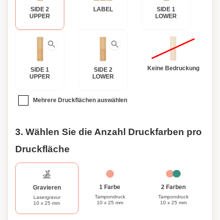
eine besondere Person zu kreieren. Ob für sich selbst oder
SIDE 2
LABEL
SIDE 1
als nachdenkliches Geschenk, unser natürliches
UPPER
LOWER
Lippenbalsam in einem Bambusgehäuse ist ein Must-
Have-Accessoire für jeden, der auf umweltbewusste
Lippenpflege achtet.
Keine Bedruckung
SIDE 1
SIDE 2
UPPER
LOWER
Mehrere Druckflächen auswählen
3. Wählen Sie die Anzahl Druckfarben pro
Druckfläche
1 Farbe
2 Farben
Gravieren
Tampondruck
Tampondruck
Lasergravur
10 x 25 mm
10 x 25 mm
10 x 25 mm