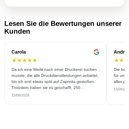
Lesen Sie die Bewertungen unserer
Kunden
Carola
Andre
★
★
★
★
★
★
★
Da ich eine Weile nach einer Druckerei suchen
Die bedr
musste, die alle Druckdienstleistungen anbietet,
für unse
bin ich erst etwas spät auf Zaprinta gestoßen.
alles pr
Trotzdem haben sie es geschafft, 250
15/06/20
wunderschön bedruckte Emaillebecher
15/06/2026
pünktlich zu liefern. Ich bin sehr zufrieden.
Vielen Dank!