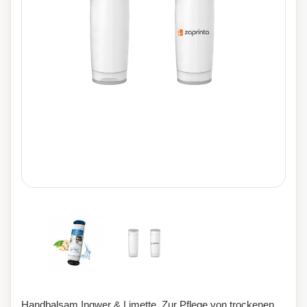
Handbalsam Ingwer & Limette. Zur Pflege von trockenen,