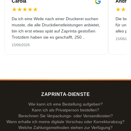
Carola
Andre
★
★
★
★
★
★
★
Da ich eine Weile nach einer Druckerei suchen
Die bedr
musste, die alle Druckdienstleistungen anbietet,
für unse
bin ich erst etwas spät auf Zaprinta gestoßen.
alles pr
Trotzdem haben sie es geschafft, 250
15/06/20
wunderschön bedruckte Emaillebecher
15/06/2026
pünktlich zu liefern. Ich bin sehr zufrieden.
Vielen Dank!
ZAPRINTA-DIENSTE
Wie kann ich eine Bestellung aufgeben?
Kann ich als Privatperson bestellen?
Berechnen Sie Verpackungs- oder Versandkosten?
Wann erhalte ich meine digitale Vorschau oder Korrekturabzug?
Welche Zahlungsmethoden stehen zur Verfügung?