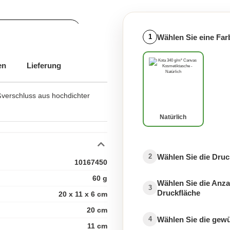
heit und Wohlbefinden
Wählen Sie eine Far
1
en
Lieferung
ßverschluss aus hochdichter
Natürlich
Wählen Sie die Druc
2
10167450
60 g
Wählen Sie die Anza
3
Druckfläche
20 x 11 x 6 cm
20 cm
Wählen Sie die gew
4
11 cm