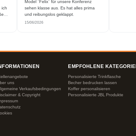
Model ´Felix` für unsere Konferenz
 ich
sehen klasse aus. Es hat alles prima
ßen.
und reibungslos geklappt.
250
15/06/2026
cher
NFORMATIONEN
EMPFOHLENE KATEGORIE
tellenangebote
Personalisierte Trinkflasche
ber uns
Becher bedrucken lassen
llgemeine Verkaufsbedingungen
Koffer personalisieren
isclaimer & Copyright
Personalisierte JBL Produkte
mpressum
atenschutz
ookies