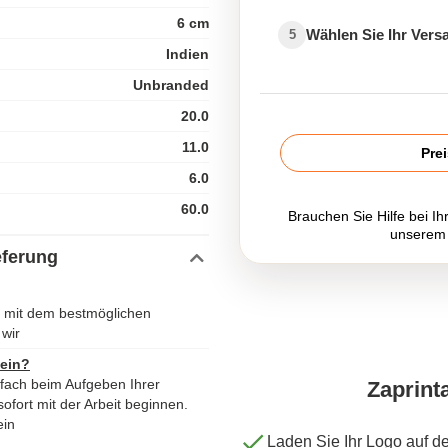
6 cm
Wählen Sie Ihr Ver
5
Indien
Unbranded
20.0
11.0
Pre
6.0
60.0
Brauchen Sie Hilfe bei Ih
unserem
eferung
 mit dem bestmöglichen
wir
 ein?
nfach beim Aufgeben Ihrer
Zaprint
ofort mit der Arbeit beginnen.
ein
Laden Sie Ihr Logo auf d