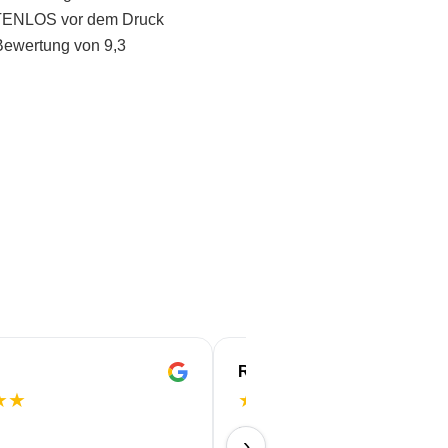
STENLOS vor dem Druck
Bewertung von 9,3
ROBERT
★
★
★
★
★
★
★
Perfekt!
›