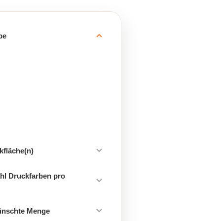
be
kfläche(n)
hl Druckfarben pro
ünschte Menge