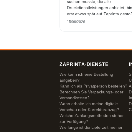
suchen musste, die alle
Druckdienstleistungen anbietet, bin
erst etwas spät auf Zaprinta gesto
Trotzdem haben sie es geschafft, 
15/06/2026
wunderschön bedruckte Emaillebe
pünktlich zu liefern. Ich bin sehr
zufrieden. Vielen Dank!
ZAPRINTA-DIENSTE
I
Wie kann ich eine Bestellung
S
aufgeben?
Ü
Kann ich als Privatperson bestellen?
A
Berechnen Sie Verpackungs- oder
D
Versandkosten?
I
Wann erhalte ich meine digitale
D
Vorschau oder Korrekturabzug?
C
Welche Zahlungsmethoden stehen
zur Verfügung?
Wie lange ist die Lieferzeit meiner