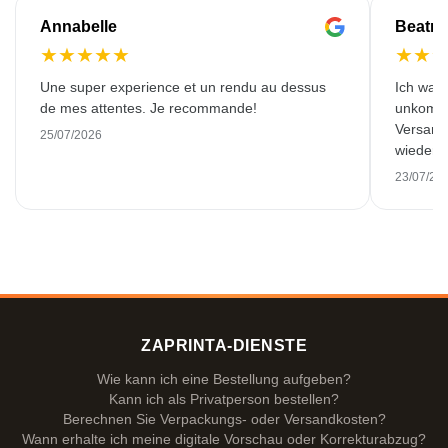
Annabelle
Beatri
★
★
★
★
★
★
★
Une super experience et un rendu au dessus
Ich war 
de mes attentes. Je recommande!
unkompli
Versand.
25/07/2026
wieder b
23/07/20
ZAPRINTA-DIENSTE
Wie kann ich eine Bestellung aufgeben?
Kann ich als Privatperson bestellen?
Berechnen Sie Verpackungs- oder Versandkosten?
Wann erhalte ich meine digitale Vorschau oder Korrekturabzug?