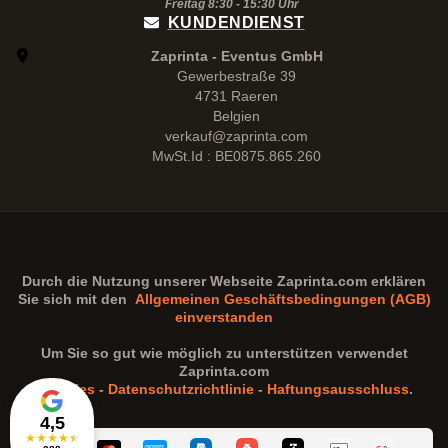
Freitag 8:30 -
15:30
Uhr
KUNDENDIENST
Zaprinta - Eventus GmbH
Gewerbestraße 39
4731 Raeren
Belgien
verkauf@zaprinta.com
MwSt.Id : BE0875.865.260
Durch die Nutzung unserer Webseite
Zaprinta.com
erklären
Sie sich mit den
Allgemeinen Geschäftsbedingungen (AGB)
einverstanden
Um Sie so gut wie möglich zu unterstützen verwendet
Zaprinta.com
Cookies
-
Datenschutzrichtlinie
-
Haftungsausschluss
.
4,5
★
★
★
★
★