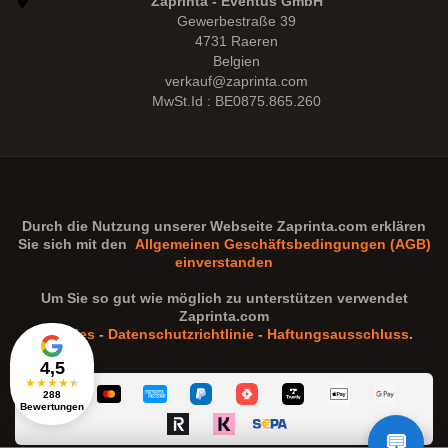
Zaprinta - Eventus GmbH
Gewerbestraße 39
4731 Raeren
Belgien
verkauf@zaprinta.com
MwSt.Id : BE0875.865.260
Durch die Nutzung unserer Webseite
Zaprinta.com
erklären
Sie sich mit den
Allgemeinen Geschäftsbedingungen (AGB)
einverstanden
Um Sie so gut wie möglich zu unterstützen verwendet
Zaprinta.com
Cookies
-
Datenschutzrichtlinie
-
Haftungsausschluss
.
4,5
★
★
★
★
★
288
Bewertungen