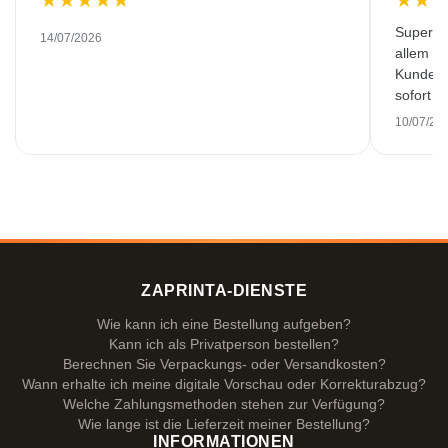
★
★
★
★
★
★
★
Super Qua
14/07/2026
allem zu
Kunden 
sofort 
Gespräc
10/07/20
Leistun
wenn es
ZAPRINTA-DIENSTE
Wie kann ich eine Bestellung aufgeben?
Kann ich als Privatperson bestellen?
Berechnen Sie Verpackungs- oder Versandkosten?
Wann erhalte ich meine digitale Vorschau oder Korrekturabzug?
Welche Zahlungsmethoden stehen zur Verfügung?
Wie lange ist die Lieferzeit meiner Bestellung?
INFORMATIONEN