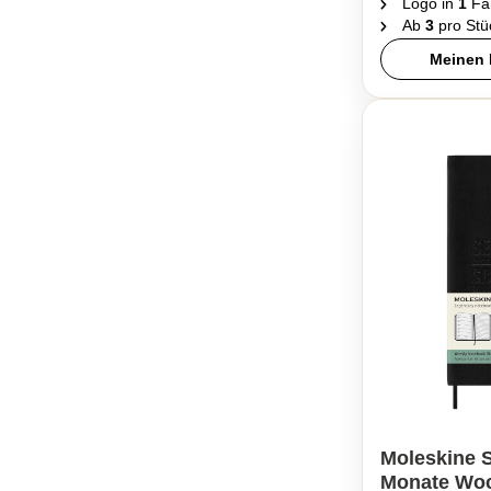
Logo in
1
Fa
Ab
3
pro Stü
Meinen 
Moleskine S
Monate Woc