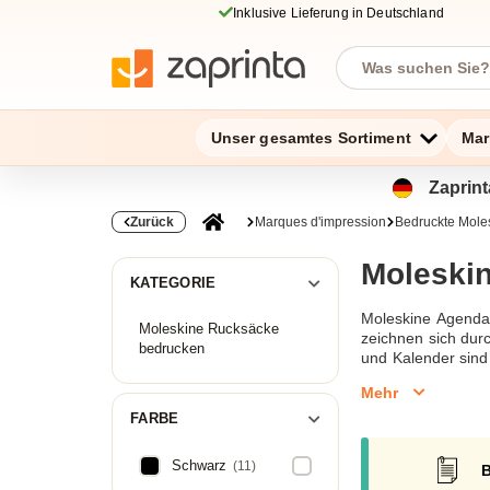
Inklusive Lieferung in Deutschland
Unser gesamtes Sortiment
Mar
Zaprint
Zurück
Marques d'impression
Bedruckte Mole
Moleski
KATEGORIE
Moleskine Agendas
Moleskine Rucksäcke
zeichnen sich dur
bedrucken
und Kalender sind 
zu gestalten, wer
Mehr
unserer schnellen
FARBE
Schwarz
(11)
B