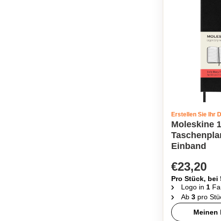
Erstellen Sie Ihr 
Moleskine 
Taschenpla
Einband
€23,20
Pro Stück, bei
Logo in
1
Fa
Ab
3
pro Stü
Meinen 