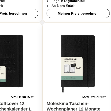
rbe
Logo in
Digitaldruck
ck
Ab
3
pro Stück
Preis berechnen
Meinen Preis berechnen
oftcover 12
Moleskine Taschen-
henkalender L
Wochenplaner 12 Monate