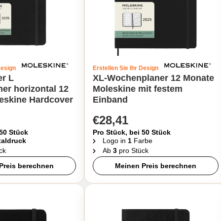
Design
Erstellen Sie Ihr Design
er L
XL-Wochenplaner 12 Monate
er horizontal 12
Moleskine mit festem
eskine Hardcover
Einband
€28,41
 50 Stück
Pro Stück, bei 50 Stück
taldruck
Logo in
1
Farbe
ck
Ab
3
pro Stück
Preis berechnen
Meinen Preis berechnen