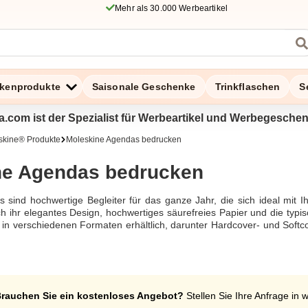
Mehr als 30.000 Werbeartikel
kenprodukte
Saisonale Geschenke
Trinkflaschen
S
a.com ist der Spezialist für Werbeartikel und Werbegesche
skine® Produkte
Moleskine Agendas bedrucken
ne Agendas bedrucken
 sind hochwertige Begleiter für das ganze Jahr, die sich ideal mit
ch ihr elegantes Design, hochwertiges säurefreies Papier und die typi
in verschiedenen Formaten erhältlich, darunter Hardcover- und Softcove
den Moleskine Agendas zu einem stilvollen und praktischen Werbeartik
 Lieferung und der hohen Qualität der Marke Moleskine.
rauchen Sie ein kostenloses Angebot?
Stellen Sie Ihre Anfrage in 