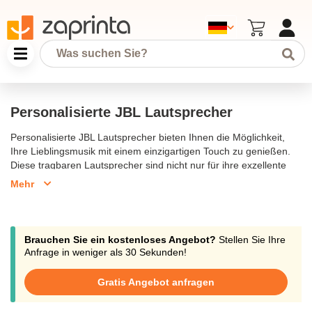
Personalisierte JBL Lautsprecher
Personalisierte JBL Lautsprecher bieten Ihnen die Möglichkeit,
Ihre Lieblingsmusik mit einem einzigartigen Touch zu genießen.
Diese tragbaren Lautsprecher sind nicht nur für ihre exzellente
Soundqualität bekannt, sondern auch dafür, dass sie individuell
Mehr
gestaltet werden können. Ob Sie ein Firmenlogo, ein persönliches
Foto oder einen speziellen Text hinzufügen möchten – die
Gestaltungsmöglichkeiten sind nahezu unbegrenzt. JBL-
Lautsprecher wie der JBL Charge Essential 2 oder der JBL Flip 5
Brauchen Sie ein kostenloses Angebot?
Stellen Sie Ihre
lassen sich perfekt an Ihre Bedürfnisse anpassen und sind ideal
Anfrage in weniger als 30 Sekunden!
als persönliches Geschenk oder als stilvolles Accessoire für jeden
Anlass.
Gratis Angebot anfragen