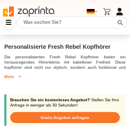
Personalisierte Fresh Rebel Kopfhörer
Die personalisierten Fresh Rebel Kopfhörer bieten ein
herausragendes Hörerlebnis mit kabelloser Freiheit. Diese
kopfhörer sind nicht nur stylisch, sondern auch funktional und
können mit Ihrem logo bedrucken werden, um ein einzigartiges
Mehr
produkt zu schaffen. Mit der zuverlässigen und
benutzerfreundlichen true wireless Technologie können Sie musik
ohne kabel genießen. Die n rebel twins ohrhörer bieten 24
stunden musik und stunden spielzeit mit einer hervorragenden
klangqualität, die durch die ohrpolster aus veganem leder
Brauchen Sie ein kostenloses Angebot?
Stellen Sie Ihre
unterstützt wird. Diese ohrhörer sind perfekt zum personalisieren
Anfrage in weniger als 30 Sekunden!
und eignen sich hervorragend als werbeartikel für Unternehmen,
die ihre marke durch hochwertigen sound repräsentieren
Gratis Angebot anfragen
möchten. Die schnelle lieferung und der kostenlose versand
machen die bestellung dieser n rebel kopfhörer besonders