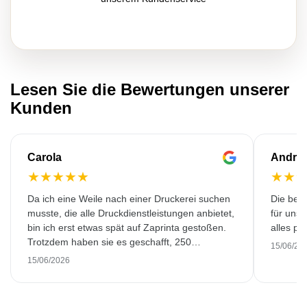
Lesen Sie die Bewertungen unserer
Kunden
Carola
Andre
★
★
★
★
★
★
★
Da ich eine Weile nach einer Druckerei suchen
Die bedr
musste, die alle Druckdienstleistungen anbietet,
für unse
bin ich erst etwas spät auf Zaprinta gestoßen.
alles pr
Trotzdem haben sie es geschafft, 250
15/06/20
wunderschön bedruckte Emaillebecher
15/06/2026
pünktlich zu liefern. Ich bin sehr zufrieden.
Vielen Dank!