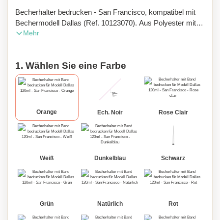
Becherhalter bedrucken - San Francisco, kompatibel mit
Bechermodell Dallas (Ref. 10123070). Aus Polyester mit
Mehr
Silikonring. Dank dieses praktischen Accessoires müssen
Sie sich bei Konzerten, Parties oder anderen
Veranstaltungen keine Sorgen mehr um Ihren Becher
1. Wählen Sie eine Farbe
machen: Er hängt immer griffbereit um Ihren Hals oder Ihre
Schulter, und wartet nur auf die nächste Runde! Beidseitige
Beschriftung möglich. Mindestmenge: 250 Stück.
Orange
Ech. Noir
Rose Clair
Weiß
Dunkelblau
Schwarz
Grün
Natürlich
Rot