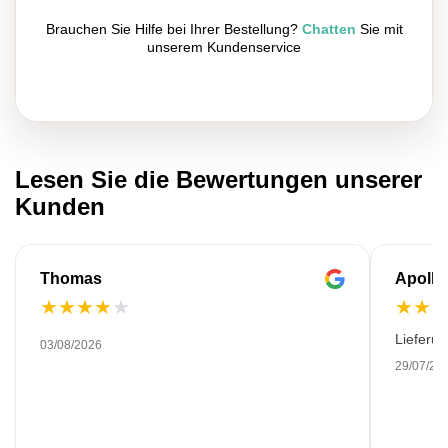
Brauchen Sie Hilfe bei Ihrer Bestellung?
Chatten
Sie mit
unserem Kundenservice
Lesen Sie die Bewertungen unserer
Kunden
Thomas
Apollo
★
★
★
★
★
★
★
Lieferu
03/08/2026
29/07/20