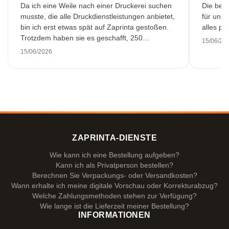
Da ich eine Weile nach einer Druckerei suchen
Die bedr
musste, die alle Druckdienstleistungen anbietet,
für unse
bin ich erst etwas spät auf Zaprinta gestoßen.
alles pr
Trotzdem haben sie es geschafft, 250
15/06/20
wunderschön bedruckte Emaillebecher
15/06/2026
pünktlich zu liefern. Ich bin sehr zufrieden.
Vielen Dank!
ZAPRINTA-DIENSTE
Wie kann ich eine Bestellung aufgeben?
Kann ich als Privatperson bestellen?
Berechnen Sie Verpackungs- oder Versandkosten?
Wann erhalte ich meine digitale Vorschau oder Korrekturabzug?
Welche Zahlungsmethoden stehen zur Verfügung?
Wie lange ist die Lieferzeit meiner Bestellung?
INFORMATIONEN