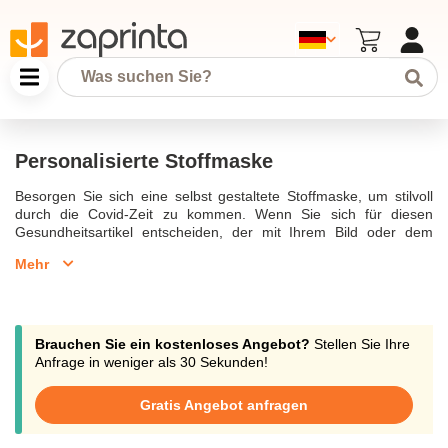
Personalisierte Stoffmaske
Besorgen Sie sich eine selbst gestaltete Stoffmaske, um stilvoll
durch die Covid-Zeit zu kommen. Wenn Sie sich für diesen
Gesundheitsartikel entscheiden, der mit Ihrem Bild oder dem
Ihres Unternehmens personalisiert wird, verwandeln Sie ihn in ein
Mehr
vollwertiges Modeaccessoire. Er besteht aus mehreren Schichten
hochwertigen Stoffs mit ausgezeichneter Filterwirkung, ist zu 100
% waschbar und kann endlos personalisiert werden. Die Maske
wird bedruckt, dann zu Ihnen nach Hause geschickt, und sie wird
all Ihren Erwartungen gerecht. Entdecken Sie unser Sortiment an
Brauchen Sie ein kostenloses Angebot?
Stellen Sie Ihre
personalisierten Produkten gegen das Coronavirus. Bestellen Sie
Anfrage in weniger als 30 Sekunden!
sie noch heute, indem Sie uns Ihre grafischen Vorstellungen
mitteilen. Wir werden so schnell wie möglich darauf reagieren.
Gratis Angebot anfragen
Personalisierte Stoffmaske