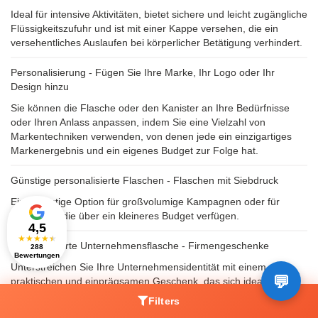
Ideal für intensive Aktivitäten, bietet sichere und leicht zugängliche
Flüssigkeitszufuhr und ist mit einer Kappe versehen, die ein
versehentliches Auslaufen bei körperlicher Betätigung verhindert.
Personalisierung - Fügen Sie Ihre Marke, Ihr Logo oder Ihr
Design hinzu
Sie können die Flasche oder den Kanister an Ihre Bedürfnisse
oder Ihren Anlass anpassen, indem Sie eine Vielzahl von
Markentechniken verwenden, von denen jede ein einzigartiges
Markenergebnis und ein eigenes Budget zur Folge hat.
Günstige personalisierte Flaschen - Flaschen mit Siebdruck
Eine günstige Option für großvolumige Kampagnen oder für
diejenigen, die über ein kleineres Budget verfügen.
4,5
★
★
★
★
★
Personalisierte Unternehmensflasche - Firmengeschenke
288
Bewertungen
Unterstreichen Sie Ihre Unternehmensidentität mit einem
praktischen und einprägsamen Geschenk, das sich ideal als Teil
eines Willkommenspakets eignet.
Filters