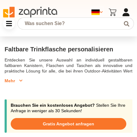
Faltbare Trinkflasche personalisieren
Entdecken Sie unsere Auswahl an individuell gestaltbaren
faltbaren Kanistern, Flaschen und Taschen als innovative und
praktische Lösung für alle, die bei ihren Outdoor-Aktivitäten Wert
auf platzsparende Effizienz und individuelle Gestaltung legen. Ihr
Mehr
faltbares Design sorgt für eine bequeme Lagerung und einen
bequemen Transport und optimiert den Platz, wenn sie nicht in
Gebrauch sind. Da sie individuell gestaltet werden können,
spiegeln sie nicht nur einen einzigartigen Stil wider, sondern
erleichtern auch die Identifizierung in Gruppen oder in der
Brauchen Sie ein kostenloses Angebot?
Stellen Sie Ihre
Öffentlichkeit. Sie eignen sich für alle Arten von Sportlern, für
Anfrage in weniger als 30 Sekunden!
Wanderungen und Aktivitäten mit mehreren Familien und bieten
eine einfache Möglichkeit, Flüssigkeiten zu transportieren, ohne
Gratis Angebot anfragen
dass platzraubende Kanister erforderlich sind. Sie sind leicht und
kompakt, und wenn das Getränk ausgetrunken ist, lassen sie sich