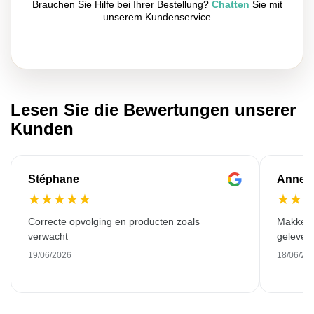
Brauchen Sie Hilfe bei Ihrer Bestellung?
Chatten
Sie mit
unserem Kundenservice
Lesen Sie die Bewertungen unserer
Kunden
Stéphane
Anne-M
★
★
★
★
★
★
★
Correcte opvolging en producten zoals
Makkelij
verwacht
gelever
19/06/2026
18/06/20