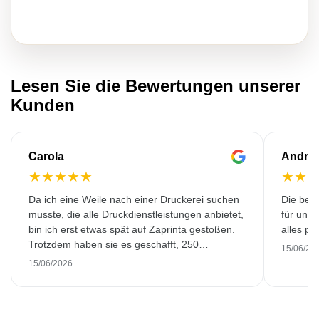
Lesen Sie die Bewertungen unserer
Kunden
Carola
Andre
★
★
★
★
★
★
★
Da ich eine Weile nach einer Druckerei suchen
Die bedr
musste, die alle Druckdienstleistungen anbietet,
für unse
bin ich erst etwas spät auf Zaprinta gestoßen.
alles pr
Trotzdem haben sie es geschafft, 250
15/06/20
wunderschön bedruckte Emaillebecher
15/06/2026
pünktlich zu liefern. Ich bin sehr zufrieden.
Vielen Dank!