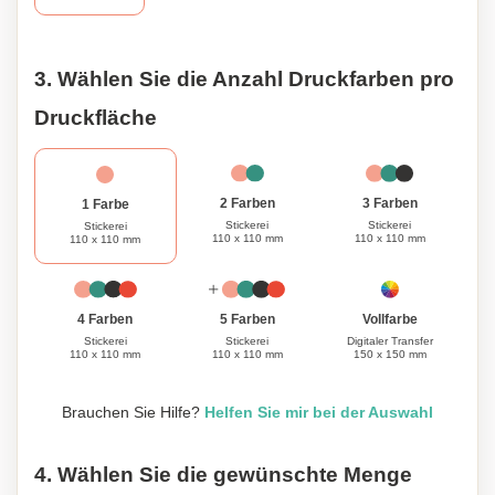
Decke hervorragend auch als persönliches Geschenk für
Freunde und Familie. Genießen Sie Ihren nächsten Ausflug
mit Stil und einem guten Gewissen.
3. Wählen Sie die Anzahl Druckfarben pro
Druckfläche
3 Farben
2 Farben
1 Farbe
Stickerei
Stickerei
Stickerei
110 x 110 mm
110 x 110 mm
110 x 110 mm
Vollfarbe
4 Farben
5 Farben
Digitaler Transfer
Stickerei
Stickerei
150 x 150 mm
110 x 110 mm
110 x 110 mm
Brauchen Sie Hilfe?
Helfen Sie mir bei der Auswahl
4. Wählen Sie die gewünschte Menge