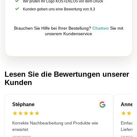
Wir prüfen Ihr Logo KOSTENLOS vor dem Druck
Kunden geben uns eine Bewertung von 9,3
Brauchen Sie Hilfe bei Ihrer Bestellung?
Chatten
Sie mit
unserem Kundenservice
Lesen Sie die Bewertungen unserer
Kunden
Stéphane
Anne-M
★
★
★
★
★
★
★
Korrekte Nachbearbeitung und Produkte wie
Einfache
erwartet
Lieferu