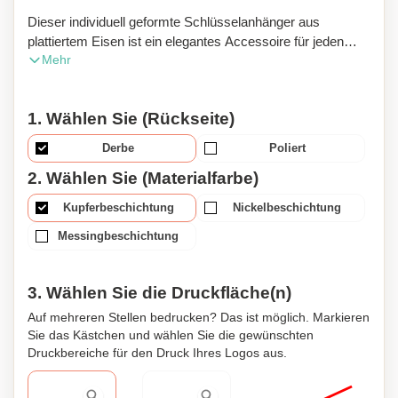
Dieser individuell geformte Schlüsselanhänger aus
plattiertem Eisen ist ein elegantes Accessoire für jeden
Mehr
Schlüsselbund. Das Design besticht durch eine glatte,
nachgemachte Hartemaille-Oberfläche, die Ihr
persönliches Logo stilvoll zur Geltung bringt. Der
1. Wählen Sie (Rückseite)
Schlüsselanhänger besteht aus 2 mm dickem Eisen und
kann nach Ihren Wünschen entweder mit einer
Derbe
Poliert
Nickelschicht, Messing- oder Kupferplattierung versehen
2. Wählen Sie (Materialfarbe)
werden. Dieses Produkt bietet eine hervorragende
Möglichkeit zur Personalisierung und eignet sich perfekt als
Kupferbeschichtung
Nickelbeschichtung
Geschenk oder Werbeartikel. Durch die individuellen
Gestaltungsmöglichkeiten hebt sich Ihr Schlüsselanhänger
Messingbeschichtung
von der Masse ab und setzt ein deutliches Zeichen in
Sachen Stil und Individualität. Verleihen Sie Ihrem
3. Wählen Sie die Druckfläche(n)
Schlüsselbund eine persönliche Note oder nutzen Sie den
Schlüsselanhänger als einzigartigen Werbeträger für Ihr
Auf mehreren Stellen bedrucken? Das ist möglich. Markieren
Unternehmen. Mit diesem hochwertigen,
Sie das Kästchen und wählen Sie die gewünschten
Druckbereiche für den Druck Ihres Logos aus.
maßgeschneiderten Schlüsselanhänger machen Sie in
jeder Hinsicht einen guten Eindruck.