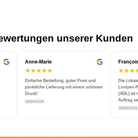
Bewertungen unserer Kunden
Anne-Marie
Françoi
★
★
★
★
★
★
★
★
Einfache Bestellung, guter Preis und
Die Lokal
pünktliche Lieferung mit einem schönen
Lontzen-P
Druck!
(ADL) ist
Auftrag se
18/06/2026
und erstkl
18/06/2026