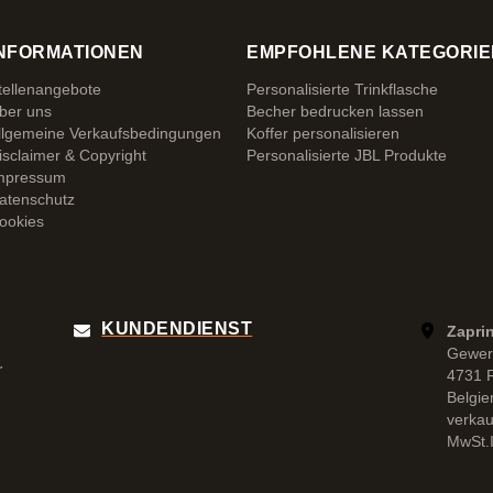
NFORMATIONEN
EMPFOHLENE KATEGORIE
tellenangebote
Personalisierte Trinkflasche
ber uns
Becher bedrucken lassen
llgemeine Verkaufsbedingungen
Koffer personalisieren
isclaimer & Copyright
Personalisierte JBL Produkte
mpressum
atenschutz
ookies
KUNDENDIENST
Zapri
Gewer
r
4731 
Belgie
verka
MwSt.I