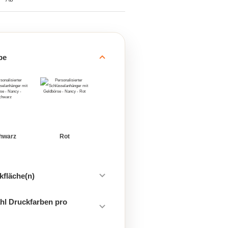
be
hwarz
Rot
kfläche(n)
hl Druckfarben pro