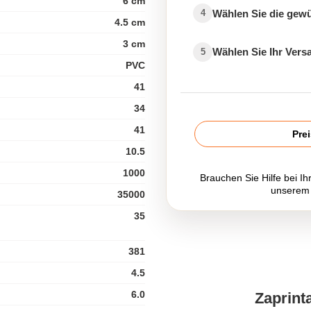
6 cm
Wählen Sie die gew
4
4.5 cm
3 cm
Wählen Sie Ihr Ver
5
PVC
41
34
41
Pre
10.5
1000
Brauchen Sie Hilfe bei Ih
unserem
35000
35
381
4.5
6.0
Zaprint