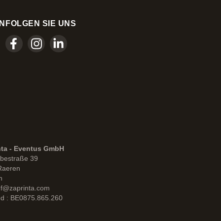
N
FOLGEN SIE UNS
nta - Eventus GmbH
bestraße 39
Raeren
n
uf@zaprinta.com
d : BE0875.865.260