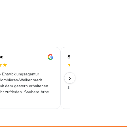
se
Serife
★
★
★
★
★
★
★
e Entwicklungsagentur
Schnell & Zuverlässig & angebot
›
lombières-Welkenraedt
Qualität erhalten
 mit dem gestern erhaltenen
18/06/2026
hr zufrieden. Saubere Arbeit
assiger Service!