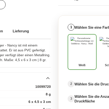
r
Wählen Sie eine Far
1
en
Lieferung
ünstig
er - Nancy ist mit einem
tet. Er ist aus PVC gefertigt.
er verfügt über einen Metallring.
ch. Maße: 4,5 x 6 x 3 cm | 8 gr.
Weiß
Sc
Wählen Sie die Druc
2
10099720
8 g
Wählen Sie die Anza
3
Druckfläche
6 x 4.5 x 3 cm