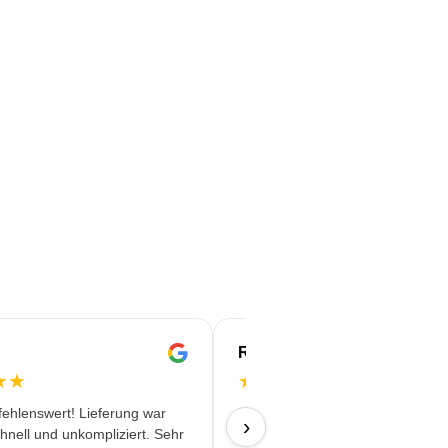
Rachida
★
★
★
★
★
★
★
ehlenswert! Lieferung war
Professionelles Auftreten. Klare 
›
chnell und unkompliziert. Sehr
korrekte Vereinbarungen.