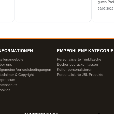
gutes Prei
29/07/2026
NFORMATIONEN
EMPFOHLENE KATEGORIE
tellenangebote
Personalisierte Trinkflasche
ber uns
Becher bedrucken lassen
llgemeine Verkaufsbedingungen
Koffer personalisieren
isclaimer & Copyright
Personalisierte JBL Produkte
mpressum
atenschutz
ookies