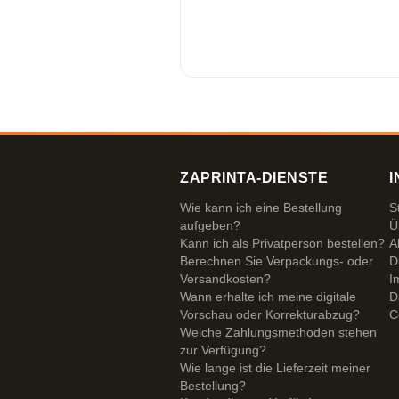
ZAPRINTA-DIENSTE
I
Wie kann ich eine Bestellung
S
aufgeben?
Ü
Kann ich als Privatperson bestellen?
A
Berechnen Sie Verpackungs- oder
D
Versandkosten?
I
Wann erhalte ich meine digitale
D
Vorschau oder Korrekturabzug?
C
Welche Zahlungsmethoden stehen
zur Verfügung?
Wie lange ist die Lieferzeit meiner
Bestellung?