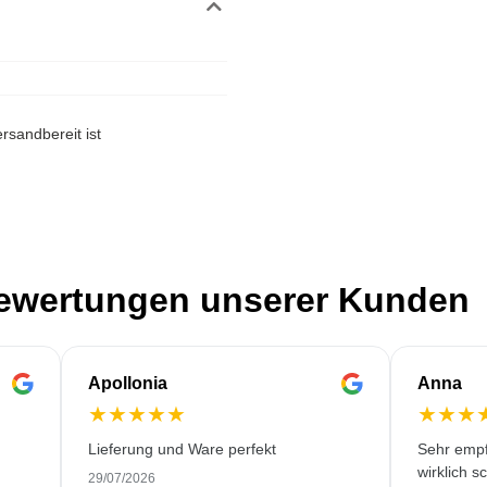
rsandbereit ist
Bewertungen unserer Kunden
Apollonia
Anna
★
★
★
★
★
★
★
★
Lieferung und Ware perfekt
Sehr empf
wirklich s
29/07/2026