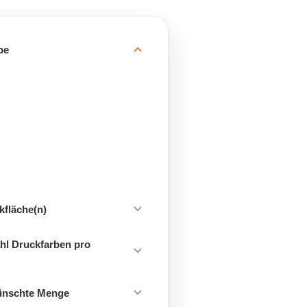
be
kfläche(n)
hl Druckfarben pro
ünschte Menge