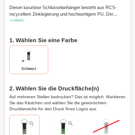
Dieser luxuriöse Schlüsselanhänger besteht aus RCS-
recyceltem Zinklegierung und hochwertigem PU. Der
Mehr
gesamte recycelte Anteil beträgt 67% des Gesamtgewichts
des Artikels. Die RCS-Zertifizierung gewährleistet eine
vollständig zertifizierte Lieferkette der recycelten
1. Wählen Sie eine Farbe
Materialien. Der Schlüsselanhänger ist in einem
umweltfreundlichen Papierbeutel verpackt. Dieses elegante
Accessoire ist nicht nur ökologisch nachhaltig, sondern
auch äußerst stilvoll. Es eignet sich perfekt als
persönliches Geschenk oder als funktionales Accessoire
Schwarz
für den täglichen Gebrauch. Zusätzlich kann dieser
Schlüsselanhänger personalisiert werden, um einen
einzigartigen, individuellen Touch zu verleihen.
2. Wählen Sie die Druckfläche(n)
Auf mehreren Stellen bedrucken? Das ist möglich. Markieren
Sie das Kästchen und wählen Sie die gewünschten
Druckbereiche für den Druck Ihres Logos aus.