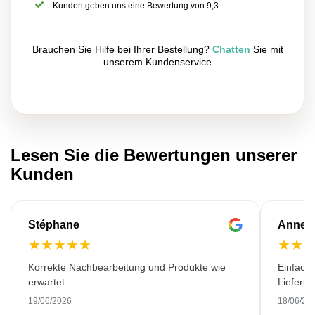
Kunden geben uns eine Bewertung von 9,3
Brauchen Sie Hilfe bei Ihrer Bestellung?
Chatten
Sie mit
unserem Kundenservice
Lesen Sie die Bewertungen unserer
Kunden
Stéphane
Anne-M
★
★
★
★
★
★
★
Korrekte Nachbearbeitung und Produkte wie
Einfache
erwartet
Lieferu
19/06/2026
18/06/20