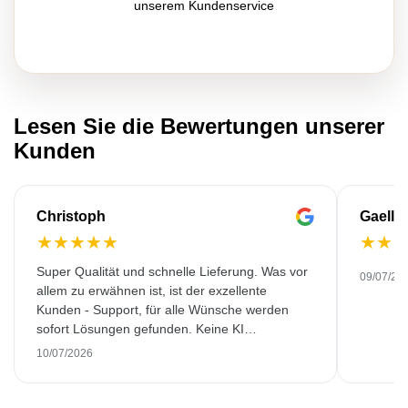
unserem Kundenservice
Lesen Sie die Bewertungen unserer
Kunden
Christoph
Gaelle
★
★
★
★
★
★
★
Super Qualität und schnelle Lieferung. Was vor
09/07/20
allem zu erwähnen ist, ist der exzellente
Kunden - Support, für alle Wünsche werden
sofort Lösungen gefunden. Keine KI
Gespräche. Sehr selten heutzutage. Top
10/07/2026
Leistung. Würde noch mehr Sterne hergeben,
wenn es ginge.