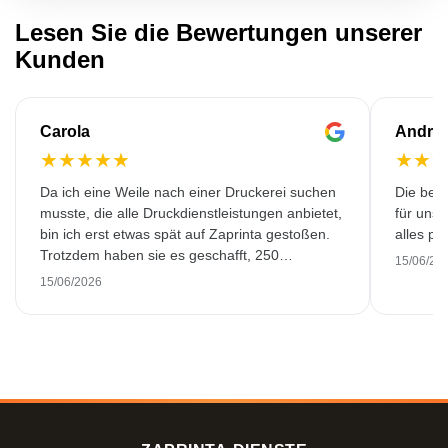
Lesen Sie die Bewertungen unserer
Kunden
Carola
Andre
★
★
★
★
★
★
★
Da ich eine Weile nach einer Druckerei suchen
Die bedr
musste, die alle Druckdienstleistungen anbietet,
für unse
bin ich erst etwas spät auf Zaprinta gestoßen.
alles pr
Trotzdem haben sie es geschafft, 250
15/06/20
wunderschön bedruckte Emaillebecher
15/06/2026
pünktlich zu liefern. Ich bin sehr zufrieden.
Vielen Dank!