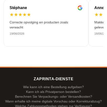
Stéphane
Anne-M
★
★
★
★
★
★
★
Correcte opvolging en producten zoals
Makkelij
verwacht
gelever
19/06/2026
18/06/20
ZAPRINTA-DIENSTE
Wie kann ich eine Bestellung aufgeben?
Kann ich als Privatperson bestellen?
Berechnen Sie Verpackungs- oder Versandkosten?
Wann erhalte ich meine digitale Vorschau oder Korrekturabzug?
Welche Zahlungsmethoden stehen zur Verfügung?