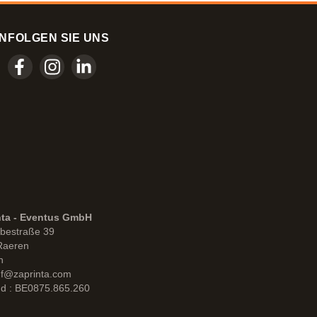
N
FOLGEN SIE UNS
nta - Eventus GmbH
bestraße 39
Raeren
n
uf@zaprinta.com
d : BE0875.865.260