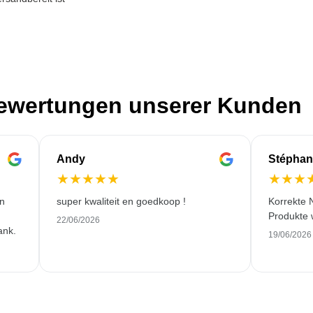
Bewertungen unserer Kunden
Andy
Stéphan
★
★
★
★
★
★
★
★
en
super kwaliteit en goedkoop !
Korrekte 
Produkte 
22/06/2026
ank.
19/06/2026