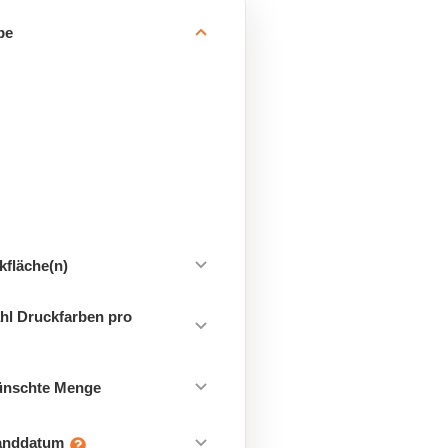
be
kfläche(n)
hl Druckfarben pro
ünschte Menge
sanddatum