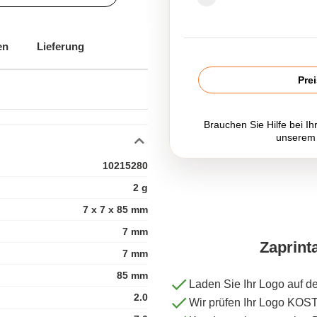
en
Lieferung
Pre
Brauchen Sie Hilfe bei Ih
unserem
10215280
2 g
7 x 7 x 85 mm
7 mm
Zaprint
7 mm
85 mm
Laden Sie Ihr Logo auf d
2.0
Wir prüfen Ihr Logo KO