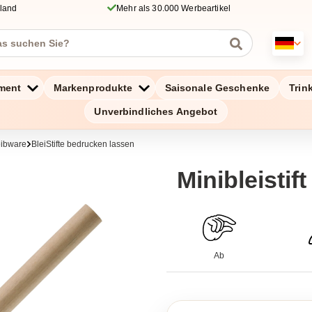
hland
Mehr als 30.000 Werbeartikel
ment
Markenprodukte
Saisonale Geschenke
Trin
Unverbindliches Angebot
eibware
BleiStifte bedrucken lassen
Minibleistift
Ab