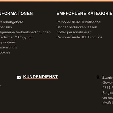
NFORMATIONEN
EMPFOHLENE KATEGORIE
tellenangebote
Personalisierte Trinkflasche
ber uns
Becher bedrucken lassen
llgemeine Verkaufsbedingungen
Koffer personalisieren
isclaimer & Copyright
Personalisierte JBL Produkte
mpressum
atenschutz
ookies
KUNDENDIENST
Zapri
Gewer
r
4731 
Belgie
verka
MwSt.I